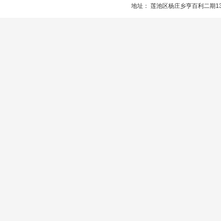
地址： 莲池区杨庄乡亨百利二期13楼服