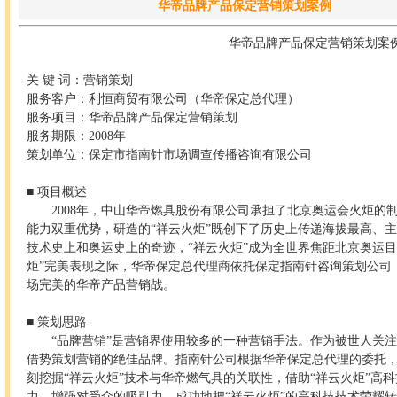
华帝品牌产品保定营销策划案例
华帝品牌产品保定营销策划案
关 键 词：营销策划
服务客户：利恒商贸有限公司（华帝保定总代理）
服务项目：华帝品牌产品保定营销策划
服务期限：2008年
策划单位：保定市指南针市场调查传播咨询有限公司
■ 项目概述
2008年，中山华帝燃具股份有限公司承担了北京奥运会火炬的
能力双重优势，研造的“祥云火炬”既创下了历史上传递海拔最高、
技术史上和奥运史上的奇迹，“祥云火炬”成为全世界焦距北京奥运目
炬”完美表现之际，华帝保定总代理商依托保定指南针咨询策划公司
场完美的华帝产品营销战。
■ 策划思路
“品牌营销”是营销界使用较多的一种营销手法。作为被世人关注
借势策划营销的绝佳品牌。指南针公司根据华帝保定总代理的委托
刻挖掘“祥云火炬”技术与华帝燃气具的关联性，借助“祥云火炬”高
力，增强对受众的吸引力，成功地把“祥云火炬”的高科技技术荣耀