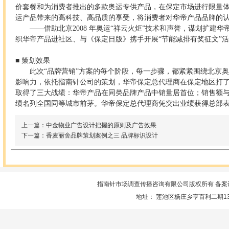
价套餐和为消费者推出的多款奥运专供产品，在保定市场进行限量
运产品带来的高科技、高品质的享受，将消费者对华帝产品品牌的
——借助北京2008 年奥运“祥云火炬”技术和声誉，谋划扩建
织华帝产品进社区、与《保定日版》携手开展“节能减排有奖征文”
■ 策划效果
此次“品牌营销”方案的每个阶段，每一步骤，都紧紧围绕北京奥运
影响力，依托指南针公司的策划，华帝保定总代理商在保定地区打了
取得了三大战绩：华帝产品在同类品牌产品中销量居首位；销售额与
绩名列全国同等城市前茅。华帝保定总代理商凭突出业绩获得总部
上一篇：中金物业广告设计把握的原则及广告效果
下一篇：香麦丽舍品牌策划案例之三 品牌标识设计
指南针市场调查传播咨询有限公司版权所有 备案
地址： 莲池区杨庄乡亨百利二期13楼服