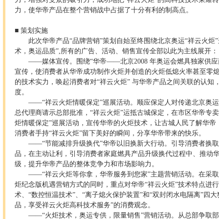
力，使华帝产品在整个营销战中占据了十分有利的制高点。
■ 策划实施
此次华帝产品“品牌营销”策划自始至终围绕北京奥运“祥云火炬
术，奥运品质”,所有的广告、活动、销售宣传全部以此为主线展开：
——媒体宣传。围绕“华帝——北京2008 年奥运会燃具独家供
宣传，使消费者从华帝成功制作火炬并创造的火炬低熄火率甚至零
的技术实力，唤起消费者对“祥云火炬” 与华帝产品之间关联的认知
度。
——“祥云火炬情暖保定”巡展活动。顺应保定人对传递北京奥运
总代理商请示总部批准，“祥云火炬”运抵古城保定，在市区华帝专
炬情暖保定”巡展活动，宣传华帝的火炬技术，让古城人民了解华帝
消费者手持“祥云火炬”留下美好的瞬间，分享华帝带来的快乐。
——“节能减排升级换代”华帝以旧换新大行动。引导消费者换
品，在主动让利，引导消费者家庭燃具产品升级换代过程中、推动
级，提升华帝产品的整体竞争力和市场影响力。
——“祥云火炬等你拿，华帝服务到您家”主题营销活动。在采
炬纪念版机遇营销方式的同时，重点对华帝“祥云火炬”技术特点进行
术、“数控恒温技术”、“离子熄火保护装置”和“双封闭水电隔离”四
品，享受祥云火炬高科技术服务”的消费观念。
——“火炬技术，奥运专供，限量销售”营销活动。从总部争取