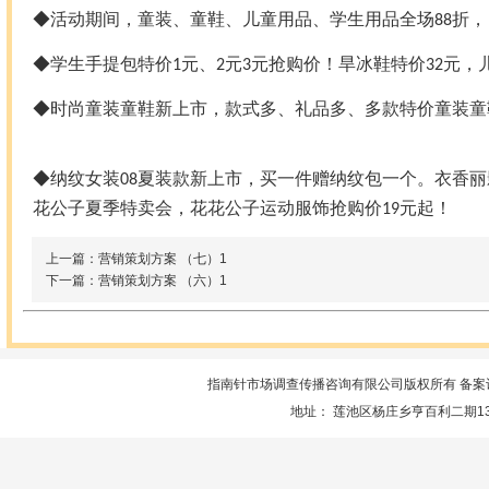
◆活动期间，童装、童鞋、儿童用品、学生用品全场
折，
88
◆学生手提包特价
元、
元
元抢购价！旱冰鞋特价
元，
1
2
3
32
◆时尚童装童鞋新上市，款式多、礼品多、多款特价童装童
◆纳纹女装
夏装款新上市，买一件赠纳纹包一个。衣香
08
花公子夏季特卖会，花花公子运动服饰抢购价
元起
19
上一篇：营销策划方案 （七）1
下一篇：营销策划方案 （六）1
指南针市场调查传播咨询有限公司版权所有 备案
地址： 莲池区杨庄乡亨百利二期13楼服