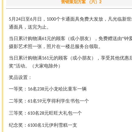
营销策划方案 （六）2
月
日至
月日，
个卡通面具免费大发放，凡光临新世
5
24
6
1000
通面具，送完为止。
当日累计购物满
元的顾客（或小朋友），免费赠送由“钟
61
摄影艺术照一张，照片在一楼总服务台领取。
当日累计购物满
元的顾客（或小朋友），享受其他优惠后
161
奖”活动。（大家电除外）
奖品设置：
一等奖：
名
元小龙哈比童车一辆
16
238
二等奖：
名
元亨得利学生书包一个
61
59
三等奖：
名
元旺旺大礼包一个
610
28
纪念奖：
名
元伊利雪糕一支
6100
1