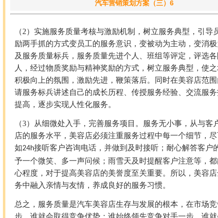
汽车营销策划方案（三）6
（2）
实施服务质量考核与激励机制，树立服务典型，引导
励两手抓的方式变员工的服务意识，变被动为主动，变消极
及服务质量标兵，服务质量先进个人、班组等评定，评选各
人，经过物质奖励与精神奖励的方式，树立服务典型，使之
积极向上的氛围，激励先进，鞭策落后。同时在美容店范围
请服务标兵讲述自己的成长历程、传授服务经验、交流服务
提高，逐步实现人性化服务。
（3）
从细微处入手，完善服务项目。服务无小事，从与客
店的服务水平，美容店必须注重服务过程中每一个细节，尽
如
接听客户咨询电话，并做到及时接听；耐心解答客户
24h
予一个微笑、多一声问候；雨雪天及时提醒客户注意等，都
心程度，对于提高美容店的美誉度至关重要。所以，美容店
务中融入亲情与友情，养成良好的服务习惯。
总之，服务质量是汽车美容店生存与发展的根本，在市场竞
步，谁就会取得竞争优势；谁始终领先竞争对手一步，谁就