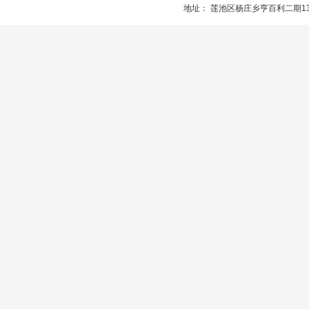
地址： 莲池区杨庄乡亨百利二期13楼服